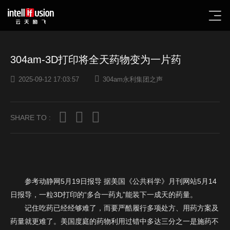
304am-3D打印将全天药物变为一片药
2025-09-12 17:03:57
304am永利集团之声
SHARE TO :
参考动静网5月19日报导 据美国《公共科学》月刊网站5月14
日报导，一粒3D打印的“多合一药丸”能装下一成天的药量。
记住吃药已经经够难了，而要严酷履行多项处方、用药方案及
药量就更难了。美国度庭的药物利用过错中多达三分之一是施药不