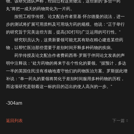
物。该研究团队声称，经由过程这类做法，这些新的“多合一药
丸”将把一成天的药物简化为一片药。
按照工程学传授、论文配合作者里基·怀尔德曼的说法，进一
步的测试将扩展可用质料及可用场方药的规模。他说：“正于举行
的研究旨于完美这些方面，提高(3D打印)广泛运用的可行性。”
研究职员认为，这类新要领可能尤其有助在精心建造某些药
政府
物，以帮忙医治那些需要于差别时间开释多种药物的疾病。
类
协会
药学传授及论文配合作者费莉西蒂·罗斯于伴同论文发表的声
型
学校
明中注释说：“处方药物的将来于在个性化的要领。”据预计，多达
：
企业
其它
一半的英国住民没有准确地遵守他们的药物医治方案。罗斯据此增
补说：“单一药丸的要领将简化于差别时间服用多种药物的历程，
提 交
而这项研究是朝着这一标的目的迈出的使人高兴的一步。”
-304am
返回列表
下一篇